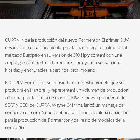
CUPRA inicia la producción del nuevo Formentor. El primer CUV
desarrollado específicamente para la marca llegará finalmente al
mercado Europeo en su versión de 310 Hp y contará con una
amplia gama de hasta siete motores, incluyendo sus variantes
híbridas y enchufables, a partir del próximo año.
El CUPRA Formentor se convierte en el sexto modelo que se
producirá en Martorell y representará un volumen de producción
adicional para la planta de más del 10%. El nuevo presidente de
SEAT y CEO de CUPRA, Wayne Griffiths, lanzó un mensaje de
confianza e informó que la fábrica ya funciona a plena capacidad
para la producción del Formentor y del resto de modelos de la
compañía.