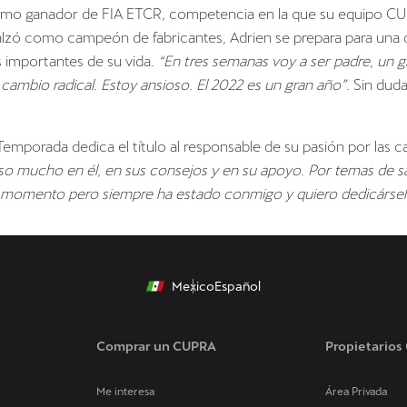
omo ganador de FIA ETCR, competencia en la que su equipo C
lzó como campeón de fabricantes, Adrien se prepara para una d
 importantes de su vida.
“En tres semanas voy a ser padre, un 
 cambio radical. Estoy ansioso. El 2022 es un gran año”
. Sin dud
 Temporada dedica el título al responsable de su pasión por las ca
so mucho en él, en sus consejos y en su apoyo. Por temas de sa
 momento pero siempre ha estado conmigo y quiero dedicárselo
Mexico
Español
Comprar un CUPRA
Propietario
Me interesa
Área Privada