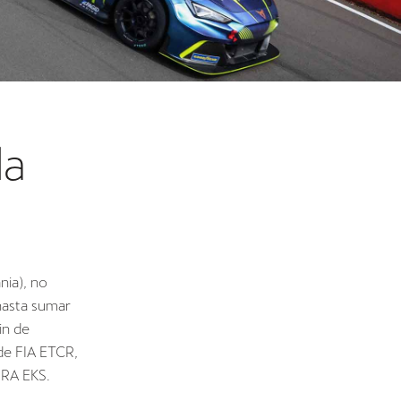
la
nia), no
hasta sumar
in de
de FIA ETCR,
UPRA EKS.