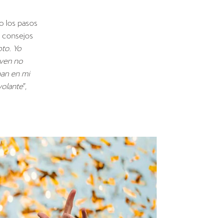
do los pasos
s consejos
to. Yo
oven no
ban en mi
volante
”,