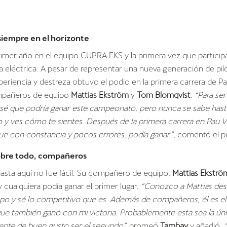
 siempre en el horizonte
rimer año en el equipo CUPRA EKS y la primera vez que particip
eléctrica. A pesar de representar una nueva generación de pilo
xperiencia y destreza obtuvo el podio en la primera carrera de Pau
mpañeros de equipo
Mattias Ekström
y
Tom Blomqvist
.
“Para se
sé que podría ganar este campeonato, pero nunca se sabe hast
o y ves cómo te sientes. Después de la primera carrera en Pau Vi
ue con constancia y pocos errores, podía ganar”
, comentó el pi
sobre todo, compañeros
hasta aquí no fue fácil. Su compañero de equipo,
Mattias Ekströ
y cualquiera podía ganar el primer lugar.
“Conozco a Mattias de
o y sé lo competitivo que es. Además de compañeros, él es el 
que también ganó con mi victoria. Probablemente esta sea la ún
epte de buen gusto ser el segundo”,
bromeó
Tambay
y añadió,