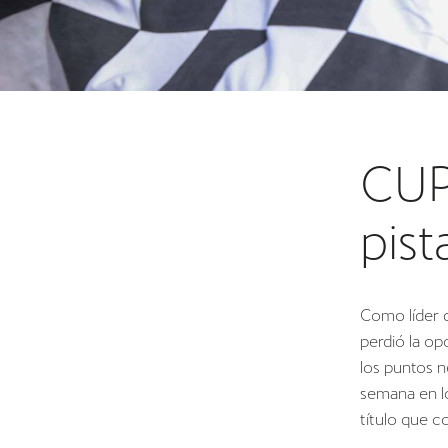
CUP
pist
Como líder d
perdió la op
los puntos n
semana en l
título que 