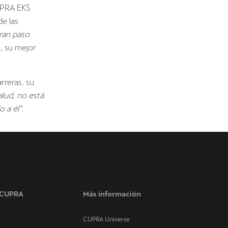
UPRA EKS
e las
gran paso
a, su mejor
rreras, su
lud, no está
 a él”
.
s CUPRA
Más información
CUPRA Universe