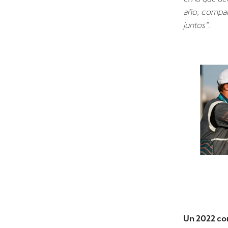
año, compar
juntos”
.
Un 2022 c