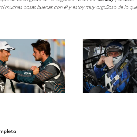
tí muchas cosas buenas con él y estoy muy orgulloso de lo qu
ompleto