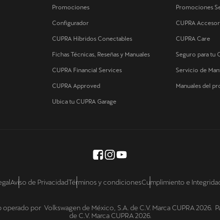
Promociones
Promociones Se
Configurador
CUPRA Accesor
CUPRA Híbridos Conectables
CUPRA Care
Fichas Técnicas, Reseñas y Manuales
Seguro para tu
CUPRA Financial Services
Servicio de Ma
CUPRA Approved
Manuales del p
Ubica tu CUPRA Garage
egal
Aviso de Privacidad
Términos y condiciones
Cumplimiento e Integrida
eb operado por Volkswagen de México, S.A. de C.V. Marca CUPRA 2026. P
de C.V. Marca CUPRA 2026.