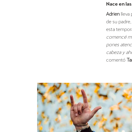
Nace en las
Adrien
lleva 
de su padre,
esta tempor
comencé muy
pones atenci
cabeza y ah
comentó
T