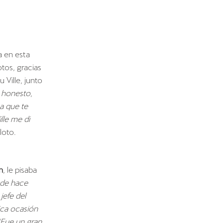
a en esta
tos, gracias
 Ville, junto
r honesto,
a que te
lle me di
loto.
m
, le pisaba
sde hace
jefe del
ica ocasión
“Fue un gran