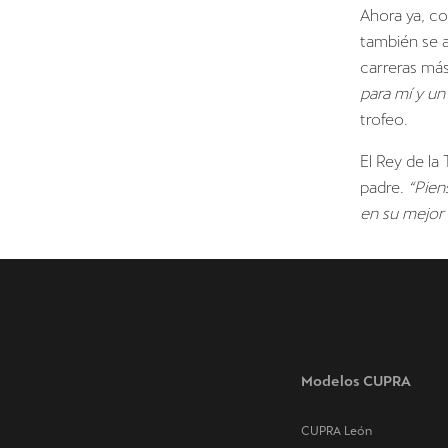
Ahora ya, c
también se a
carreras más
para mí y un
trofeo.
El Rey de la
padre.
“Pien
en su mejor
Modelos CUPRA
CUPRA León