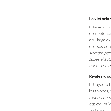
La victoria
Este es su p
competencia 
a su larga e
con sus co
siempre pen
subes al aut
cuenta de q
Rivales y, 
El trayecto 
los talones, 
mucho tiemp
equipo, así 
en la que ac