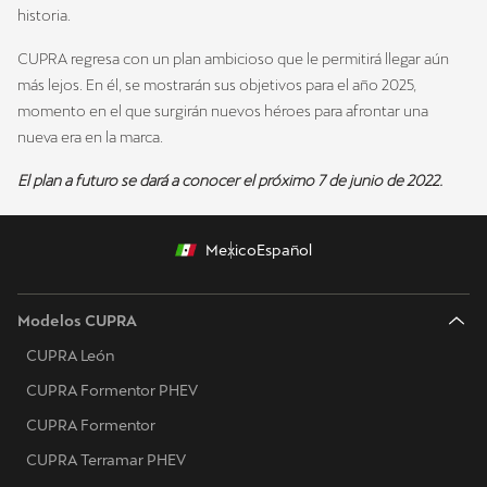
historia.
CUPRA regresa con un plan ambicioso que le permitirá llegar aún
más lejos. En él, se mostrarán sus objetivos para el año 2025,
momento en el que surgirán nuevos héroes para afrontar una
nueva era en la marca.
El plan a futuro se dará a conocer el próximo 7 de junio de 2022.
Mexico
Español
Modelos CUPRA
CUPRA León
CUPRA Formentor PHEV
CUPRA Formentor
CUPRA Terramar PHEV