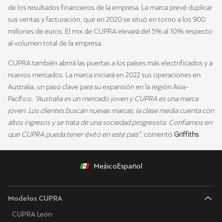
de los resultados financieros de la empresa. La marca prevé duplicar
sus ventas y facturación, que en 2020 se situó en torno a los 900
millones de euros. El mix de CUPRA elevará del 5% al 10% respecto
al volumen total de la empresa.
CUPRA también abrirá las puertas a los países más electrificados y a
nuevos mercados. La marca iniciará en 2022 sus operaciones en
Australia, un paso clave para su expansión en la región Asia-
Pacífico.
“Australia es un mercado joven y CUPRA es una marca
joven. Los clientes buscan nuevas marcas, la clase media cuenta con
altos ingresos y se trata de una sociedad progresista. Confiamos en
que CUPRA pueda tener éxito en este país”
, comentó
Griffiths
.
Mexico
Español
Modelos CUPRA
CUPRA León