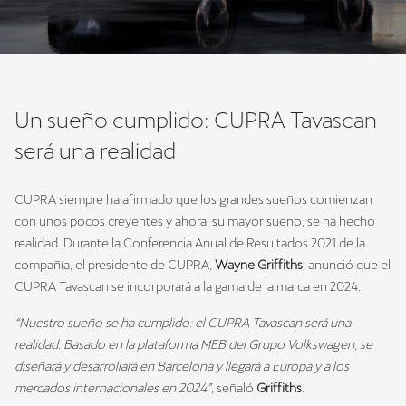
Un sueño cumplido: CUPRA Tavascan
será una realidad
CUPRA siempre ha afirmado que los grandes sueños comienzan
con unos pocos creyentes y ahora, su mayor sueño, se ha hecho
realidad. Durante la Conferencia Anual de Resultados 2021 de la
compañía, el presidente de CUPRA,
Wayne Griffiths
, anunció que el
CUPRA Tavascan se incorporará a la gama de la marca en 2024.
“Nuestro sueño se ha cumplido: el CUPRA Tavascan será una
realidad. Basado en la plataforma MEB del Grupo Volkswagen, se
diseñará y desarrollará en Barcelona y llegará a Europa y a los
mercados internacionales en 2024”
, señaló
Griffiths
.