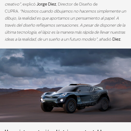
creativo”
, explicó
Jorge Diez
, Director de Diseño de
CUPRA.
“Nosotros cuando dibujamos no hacemos simplemente un
dibujo, la realidad es que aportamos un pensamiento al papel. A
través del diseño reflejamos sensaciones. A pesar de disponer de la
última tecnología, el lápiz es la manera más rápida de llevar nuestras
ideas a la realidad, de un sueño a un futuro modelo”
, añadió
Diez
.