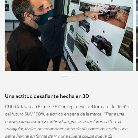
Una actitud desafiante hecha en 3D
CUPRA Tavascan Extreme E Concept devela el formato de diseño
del futuro SUV 100% eléctrico en serie de la marca.
“Tiene una
nueva mirada astuta y cautivadora gracias a sus faros en forma
triangular, fáciles de reconocer tanto de día como de noche, una
parte frontal en forma de V y una silueta coupé que le da