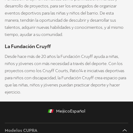
desarrollo de proyectos, para ser los encargados de organizar
eventos deportivos para las niñas y niños del barrio. De esta
manera, tendrán la oportunidad de descubrir y desarrollar sus
talentos, adquirir nuevas habilidades y conocimientos, y al mismo
tiempo, ayudar a su comunidad.
La Fundación Cruyff
Desde hace más de 20 años la Fundación Cruyff ayuda a niñas,
niños y jóvenes con más necesidad a través del deporte. Con los
proyectos como los Cruyff Courts, Patio14 e iniciativas deportivas
para niños con discapacidad, la Fundación Cruyff crea espacio para
que las niñas, niños y jóvenes puedan practicar deporte y hacer
ejercicio.
Mexico
Español
Modelos CUPRA