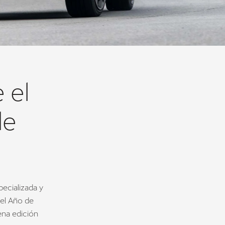
 el
de
ecializada y
del Año de
ena edición