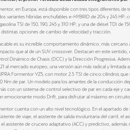
tor, en Europa, está disponible con tres tipos diferentes de 
dos variantes híbridas enchufables e-HYBRID de 204 y 245 HP; c
asolina TSI de 150, 190, 245 y 310 HP; y una de diésel TDI de 1
distintas opciones de cambio de velocidad y tracción.
acable es su increíble comportamiento dinámico, más cercano a
mpacto que al de un SUV crossover. Destacan en este sentido,
rol Dinámico de Chasis (DCC) y la Dirección Progresiva. Además
021 al mercado europeo, una versión aún más radical y limitada a
UPRA Formentor VZ5, con motor 2.5 TSI de cinco cilindros que d
0 Nm de par. Un modelo para los amantes de la conducción dep
s con un sistema de control selectivo de par en cada eje y ca
n emocionante modo Drift, para disfrutar al máximo en circuito
ntor cuenta con un alto nivel tecnológico. En el apartado de 
istente de viaje, el asistente de salida involuntaria del carril, el a
el asistente de crucero adaptativo (ACC) y predictivo, además d