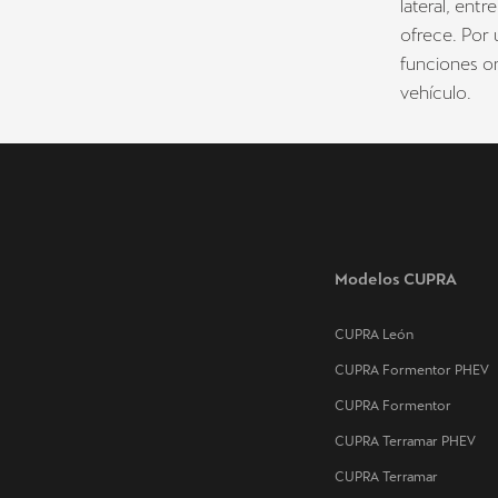
lateral, ent
ofrece. Por
funciones on
vehículo.
Modelos CUPRA
CUPRA León
CUPRA Formentor PHEV
CUPRA Formentor
CUPRA Terramar PHEV
CUPRA Terramar