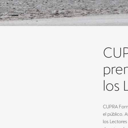
CUP
pre
los 
CUPRA Forme
el público. 
los Lectores