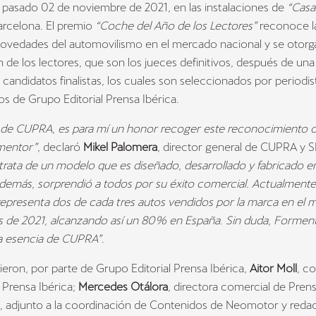
 pasado 02 de noviembre de 2021, en las instalaciones de
“Casa
arcelona. El premio
“Coche del Año de los Lectores”
reconoce l
novedades del automovilismo en el mercado nacional y se otorga 
 de los lectores, que son los jueces definitivos, después de una
s candidatos finalistas, los cuales son seleccionados por periodis
os de Grupo Editorial Prensa Ibérica.
de CUPRA, es para mí un honor recoger este reconocimiento 
mentor”
, declaró
Mikel Palomera
, director general de CUPRA y 
trata de un modelo que es diseñado, desarrollado y fabricado e
 además, sorprendió a todos por su éxito comercial. Actualmen
epresenta dos de cada tres autos vendidos por la marca en el 
s de 2021, alcanzando así un 80% en España. Sin duda, Formen
la esencia de CUPRA”
.
ieron, por parte de Grupo Editorial Prensa Ibérica,
Aitor Moll
, c
 Prensa Ibérica;
Mercedes Otálora
, directora comercial de Prens
, adjunto a la coordinación de Contenidos de Neomotor y redac