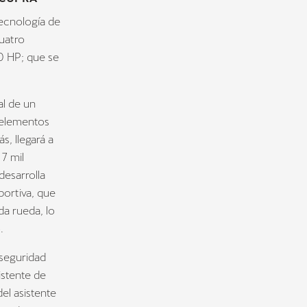
tecnología de
uatro
50 HP; que se
l de un
 elementos
, llegará a
 7 mil
esarrolla
ortiva, que
da rueda, lo
.
seguridad
sistente de
el asistente