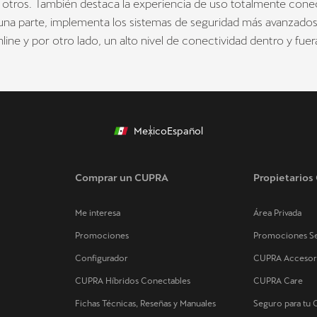
re otros. También destaca la experiencia de uso totalmente con
 una parte, implementa los sistemas de seguridad más avanzado
line y por otro lado, un alto nivel de conectividad dentro y fuer
Mexico
Español
Comprar un CUPRA
Propietario
Me interesa
Área Privada
Promociones
Promociones Se
Configurador
CUPRA Accesor
CUPRA Híbridos Conectables
CUPRA Care
Fichas Técnicas, Reseñas y Manuales
Seguro para tu