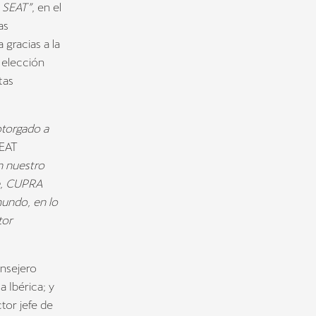
 SEAT”
, en el
as
gracias a la
 elección
tas
otorgado a
SEAT
n nuestro
te, CUPRA
mundo, en lo
tor
onsejero
a Ibérica; y
tor jefe de