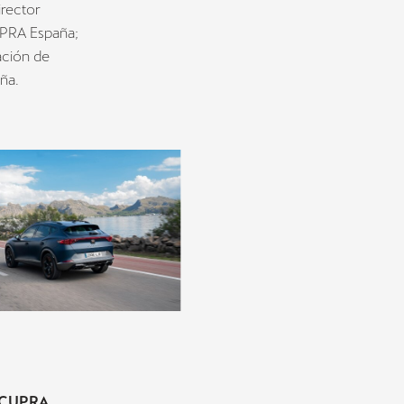
director
UPRA España;
ación de
ña.
r CUPRA