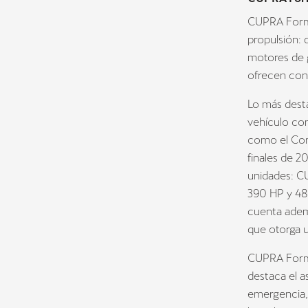
CUPRA Formen
propulsión: 
motores de g
ofrecen con 
Lo más dest
vehículo co
como el Cont
finales de 2
unidades: C
390 HP y 48
cuenta ademá
que otorga u
CUPRA Forme
destaca el as
emergencia, 