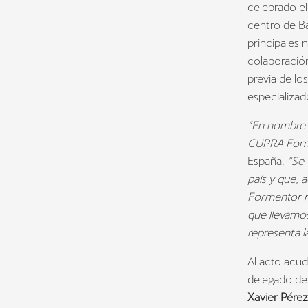
celebrado el
centro de B
principales 
colaboración
previa de lo
especializad
“En nombre 
CUPRA For
España.
“Se 
país y que,
Formentor r
que llevamo
representa 
Al acto acud
delegado de
Xavier Pérez