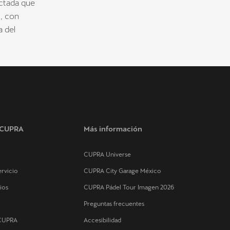
ectada que
s, con
a del
s CUPRA
Más información
CUPRA Universe
rvicio
CUPRA City Garage México
ios
CUPRA Pádel Tour Imagen 2026
Preguntas frecuentes
 CUPRA
Accesibilidad