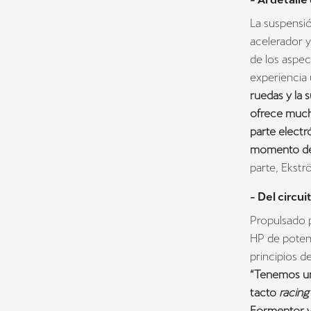
La suspensió
acelerador y
de los aspe
experiencia
ruedas y la 
ofrece mucha
parte electr
momento de 
parte, Ekstr
- Del circuit
Propulsado 
HP de poten
principios d
“Tenemos un 
tacto
racin
Formentor va