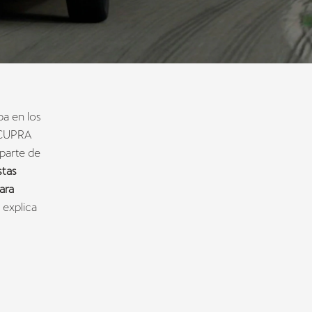
ba en los
e CUPRA
 parte de
stas
ara
, explica