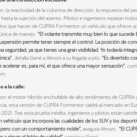
n, la reactividad de la columna de dirección, la respuesta del pe
 hasta la sujeción del asiento. Pilotos e ingenieros repasan tod
ctos que hacen de CUPRA Formentor un vehículo que ofrece u
 única de manejo.
“El volante transmite muy bien lo que sucede b
suspensión permite tener siempre el control. La posición de co
 seguridad, ya que tienes una gran visibilidad. Yo todavía integr
ónica”
, detalla Gené a Almuni a su llegada a pits.
“Es divertido co
acelerar es, para mí, el que ofrece una mayor sensación”
, com
öm.
o a la calle:
por el motor híbrido enchufable de alto rendimiento de CUPRA 
cia, esta versión de CUPRA Formentor saldrá al mercado en Eu
e 2021. Tras esta prueba inédita, ingenieros y pilotos están satisf
vehículo que incorpora las cualidades de los SUV y los deporti
g
pero con un comportamiento noble”,
asegura Almuni.
“El CUP
 a elevar el listón de calidad”,
concluye Gené.