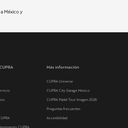
a a México y
s CUPRA
Más información
CUPRA Universe
rvicio
CUPRA City Garage México
ios
CUPRA Pádel Tour Imagen 2026
Preguntas frecuentes
 CUPRA
Accesibilidad
ntenimiento CUPRA