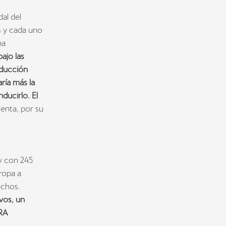
dal del
os y cada uno
na
ajo las
nducción
aría más la
nducirlo. El
enta, por su
y con 245
ropa a
echos.
vos, un
RA