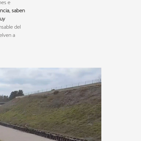
nes e
ncia, saben
muy
nsable del
elven a