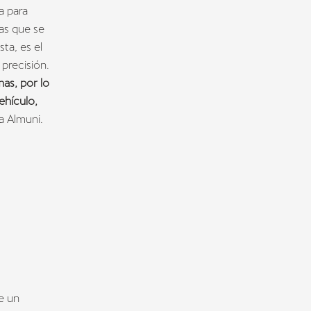
a para
as que se
ta, es el
precisión.
as, por lo
ehículo,
a Almuni.
e un