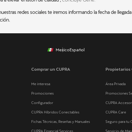
nuestras redes sociales te iremos informando la fecha de llegad
ción.
Mexico
Español
Comprar un CUPRA
Propietario
Me interesa
Área Privada
Promociones
Promociones Se
Configurador
CUPRA Accesor
CUPRA Híbridos Conectables
CUPRA Care
Fichas Técnicas, Reseñas y Manuales
Seguro para tu
CUPRA Financial Services
Servicio de Ma