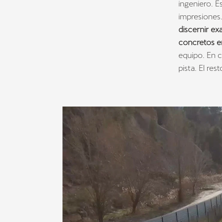
ingeniero. E
impresiones
discernir ex
concretos e
equipo. En c
pista. El re