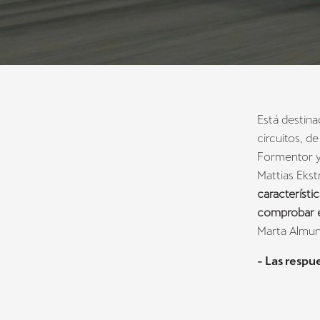
Está destina
circuitos, d
Formentor y 
Mattias Ekst
característic
comprobar el
Marta Almun
- Las respue