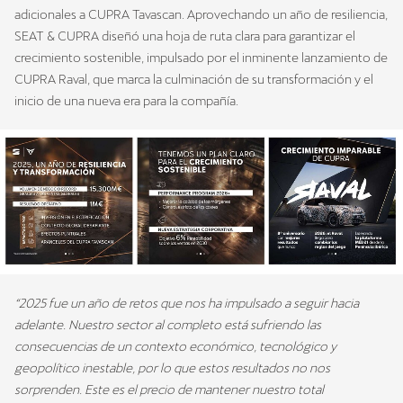
adicionales a CUPRA Tavascan. Aprovechando un año de resiliencia,
SEAT & CUPRA diseñó una hoja de ruta clara para garantizar el
crecimiento sostenible, impulsado por el inminente lanzamiento de
CUPRA Raval, que marca la culminación de su transformación y el
inicio de una nueva era para la compañía.
“2025 fue un año de retos que nos ha impulsado a seguir hacia
adelante. Nuestro sector al completo está sufriendo las
consecuencias de un contexto económico, tecnológico y
geopolítico inestable, por lo que estos resultados no nos
sorprenden. Este es el precio de mantener nuestro total