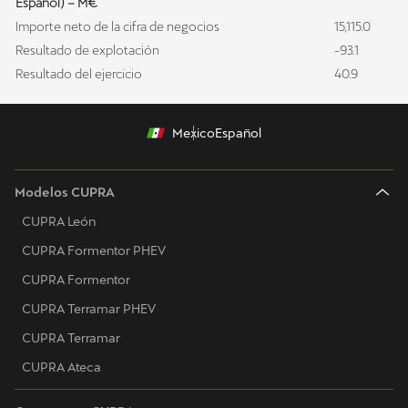
Español) – M€
Importe neto de la cifra de negocios
15,115.0
Resultado de explotación
-93.1
Resultado del ejercicio
40.9
Mexico
Español
Modelos CUPRA
CUPRA León
CUPRA Formentor PHEV
CUPRA Formentor
CUPRA Terramar PHEV
CUPRA Terramar
CUPRA Ateca