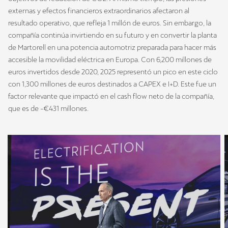
externas y efectos financieros extraordinarios afectaron al
resultado operativo, que refleja 1 millón de euros. Sin embargo, la
compañía continúa invirtiendo en su futuro y en convertir la planta
de Martorell en una potencia automotriz preparada para hacer más
accesible la movilidad eléctrica en Europa. Con 6,200 millones de
euros invertidos desde 2020, 2025 representó un pico en este ciclo
con 1,300 millones de euros destinados a CAPEX e I+D. Este fue un
factor relevante que impactó en el cash flow neto de la compañía,
que es de -€431 millones.