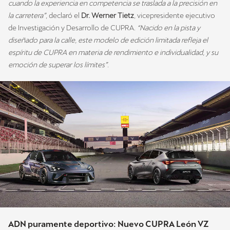
cuando la experiencia en competencia se traslada a la precisión en
la carretera”
, declaró el
Dr. Werner Tietz
, vicepresidente ejecutivo
de Investigación y Desarrollo de CUPRA.
“Nacido en la pista y
diseñado para la calle, este modelo de edición limitada refleja el
espíritu de CUPRA en materia de rendimiento e individualidad, y su
emoción de superar los límites”
.
ADN puramente deportivo: Nuevo CUPRA León VZ