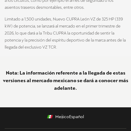
a los circuitos, como por ejemplo el arnés de seguridad o los
asientos traseros desmontables, entre otros.
Limitado a 1,500 unidades, Nuevo CUPRA León VZ de 325 HP (339
kW) de potencia, se lanzará al mercado en el primer trimestre de
2026, lo que dará a la Tribu CUPRA la oportunidad de sentir la
potencia y la precisión del espíritu deportivo de la marca antes de la
llegada del exclusivo VZ TCR.
Nota: La información referente a la llegada de estas
versiones al mercado mexicano se dará a conocer más
adelante.
Mexico
Español