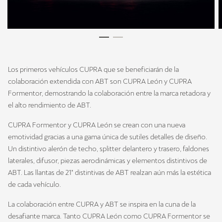
Los primeros vehículos CUPRA que se beneficiarán de la
colaboración extendida con ABT son CUPRA León y CUPRA
Formentor, demostrando la colaboración entre la marca retadora y
el alto rendimiento de ABT.
CUPRA Formentor y CUPRA León se crean con una nueva
emotividad gracias a una gama única de sutiles detalles de diseño.
Un distintivo alerón de techo, splitter delantero y trasero, faldones
laterales, difusor, piezas aerodinámicas y elementos distintivos de
ABT. Las llantas de 21" distintivas de ABT realzan aún más la estética
de cada vehículo.
La colaboración entre CUPRA y ABT se inspira en la cuna de la
desafiante marca. Tanto CUPRA León como CUPRA Formentor se