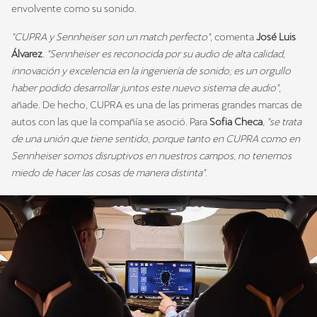
envolvente como su sonido.
"CUPRA y Sennheiser son un match perfecto"
, comenta
José Luis
Álvarez
.
"Sennheiser es reconocida por su audio de alta calidad,
innovación y excelencia en la ingeniería de sonido; es un orgullo
haber podido desarrollar juntos este nuevo sistema de audio"
,
añade. De hecho, CUPRA es una de las primeras grandes marcas de
autos con las que la compañía se asoció. Para
Sofia Checa
,
"se trata
de una unión que tiene sentido, porque tanto en CUPRA como en
Sennheiser somos disruptivos en nuestros campos, no tenemos
miedo de hacer las cosas de manera distinta"
.