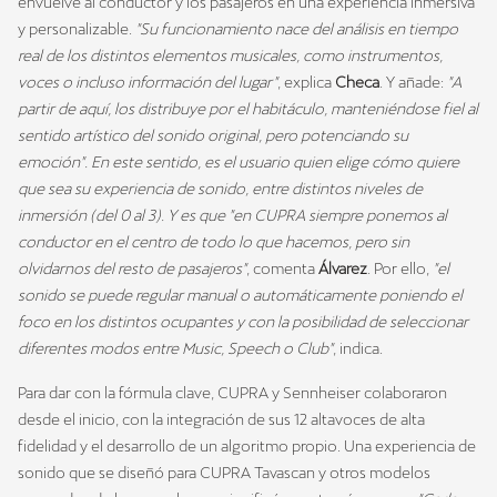
envuelve al conductor y los pasajeros en una experiencia inmersiva
y personalizable.
"Su funcionamiento nace del análisis en tiempo
real de los distintos elementos musicales, como instrumentos,
voces o incluso información del lugar"
, explica
Checa
. Y añade:
"A
partir de aquí, los distribuye por el habitáculo, manteniéndose fiel al
sentido artístico del sonido original, pero potenciando su
emoción". En este sentido, es el usuario quien elige cómo quiere
que sea su experiencia de sonido, entre distintos niveles de
inmersión (del 0 al 3). Y es que "en CUPRA siempre ponemos al
conductor en el centro de todo lo que hacemos, pero sin
olvidarnos del resto de pasajeros"
, comenta
Álvarez
. Por ello,
"el
sonido se puede regular manual o automáticamente poniendo el
foco en los distintos ocupantes y con la posibilidad de seleccionar
diferentes modos entre Music, Speech o Club"
, indica.
Para dar con la fórmula clave, CUPRA y Sennheiser colaboraron
desde el inicio, con la integración de sus 12 altavoces de alta
fidelidad y el desarrollo de un algoritmo propio. Una experiencia de
sonido que se diseñó para CUPRA Tavascan y otros modelos