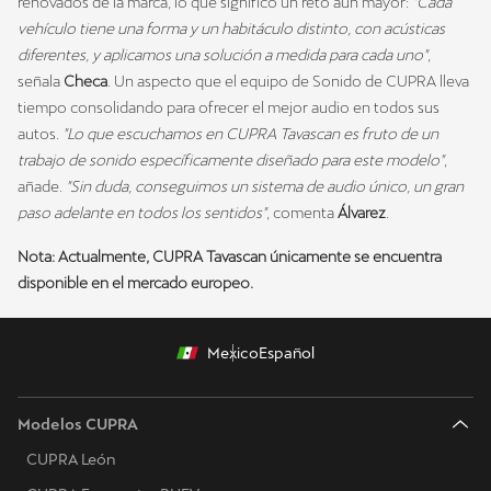
renovados de la marca, lo que significó un reto aún mayor:
"Cada
vehículo tiene una forma y un habitáculo distinto, con acústicas
diferentes, y aplicamos una solución a medida para cada uno"
,
señala
Checa
. Un aspecto que el equipo de Sonido de CUPRA lleva
tiempo consolidando para ofrecer el mejor audio en todos sus
autos.
"Lo que escuchamos en CUPRA Tavascan es fruto de un
trabajo de sonido específicamente diseñado para este modelo"
,
añade.
"Sin duda, conseguimos un sistema de audio único, un gran
paso adelante en todos los sentidos"
, comenta
Álvarez
.
Nota: Actualmente, CUPRA Tavascan únicamente se encuentra
disponible en el mercado europeo.
Mexico
Español
Modelos CUPRA
CUPRA León