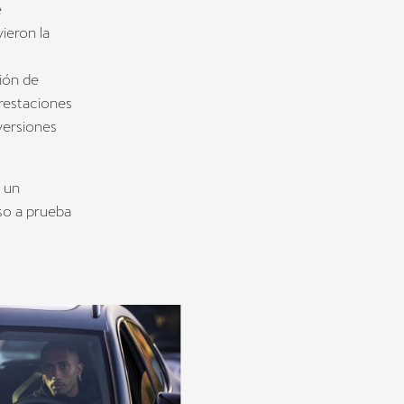
e
vieron la
ción de
prestaciones
versiones
 un
uso a prueba