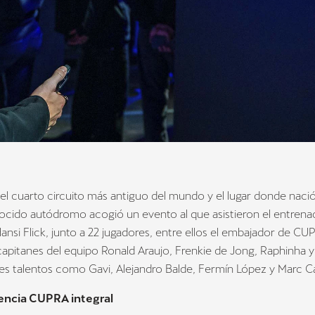
el cuarto circuito más antiguo del mundo y el lugar donde nac
ocido autódromo acogió un evento al que asistieron el entrena
ansi Flick, junto a 22 jugadores, entre ellos el embajador de CU
capitanes del equipo Ronald Araujo, Frenkie de Jong, Raphinha y 
s talentos como Gavi, Alejandro Balde, Fermín López y Marc C
encia CUPRA integral