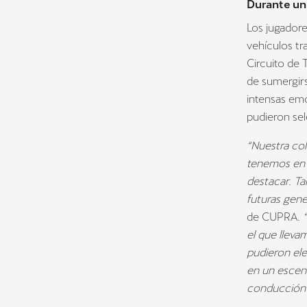
Durante un 
Los jugador
vehículos t
Circuito de 
de sumergir
intensas em
pudieron sel
“Nuestra col
tenemos en 
destacar. T
futuras gene
de CUPRA.
“
el que lleva
pudieron ele
en un escena
conducción