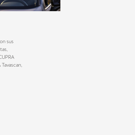
ron sus
tas,
o CUPRA
A Tavascan,