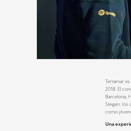
Terramar es 
2018. El con
Barcelona, H
Stegen, los 
como jóvene
Una experi