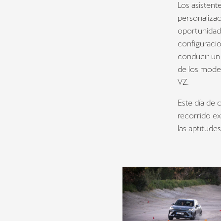
Los asistent
personalizac
oportunidad 
configuracio
conducir un 
de los model
VZ.
Este día de
recorrido ex
las aptitude