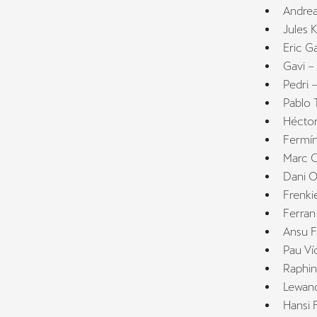
Andrea
Jules 
Eric G
Gavi –
Pedri 
Pablo 
Héctor
Fermín
Marc C
Dani O
Frenki
Ferran
Ansu F
Pau Ví
Raphin
Lewand
Hansi 