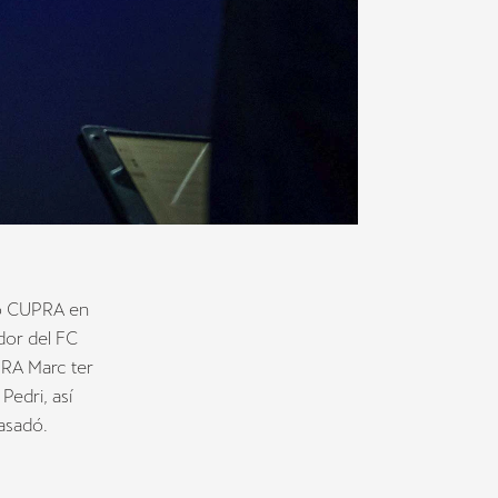
ió CUPRA en
dor del FC
PRA Marc ter
Pedri, así
asadó.