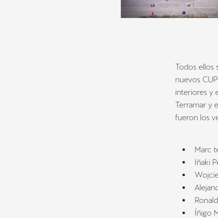
Todos ellos 
nuevos CUPRA
interiores 
Terramar y 
fueron los v
Marc t
Iñaki 
Wojcie
Alejan
Ronald
Íñigo 