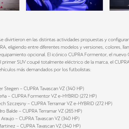
se divirtieron en las distintas actividades propuestas y configura
, eligiendo entre diferentes modelos y versiones, colores, llan
y equipamiento opcional. El icónico CUPRA Formentor, el nuev
el primer SUV coupé totalmente eléctrico de la marca, el CUPR
ehículos más demandados por los futbolistas:
er Stegen – CUPRA Tavascan VZ (340 HP)
Peña – CUPRA Formentor VZ e-HYBRID (272 HP)
ch Szczęsny – CUPRA Terramar VZ e-HYBRID (272 HP)
dro Balde – CUPRA Terramar VZ (265 HP)
 Araujo – CUPRA Tavascan VZ (340 HP)
Martinez – CUPRA Tavascan VZ (340 HP)