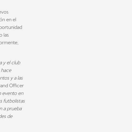
evos
ón en el
oportunidad
 las
iormente,
 y el club
s hace
tos y a las
rand Officer
un evento en
 futbolistas
on a prueba
ades de