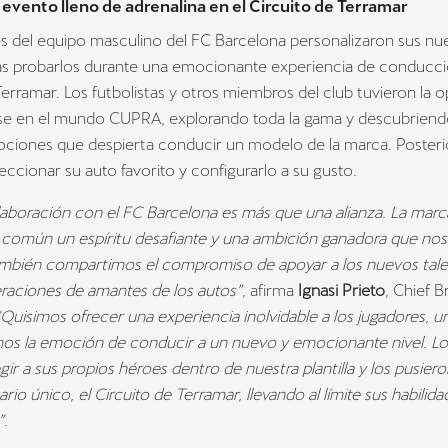
evento lleno de adrenalina en el Circuito de Terramar
es del equipo masculino del FC Barcelona personalizaron sus nu
ras probarlos durante una emocionante experiencia de conducci
Terramar. Los futbolistas y otros miembros del club tuvieron la 
se en el mundo CUPRA, explorando toda la gama y descubriendo
ociones que despierta conducir un modelo de la marca. Poster
eccionar su auto favorito y configurarlo a su gusto.
aboración con el FC Barcelona es más que una alianza. La marca
común un espíritu desafiante y una ambición ganadora que no
ambién compartimos el compromiso de apoyar a los nuevos talen
raciones de amantes de los autos”
, afirma
Ignasi Prieto
, Chief B
Quisimos ofrecer una experiencia inolvidable a los jugadores, 
mos la emoción de conducir a un nuevo y emocionante nivel. Los
gir a sus propios héroes dentro de nuestra plantilla y los pusier
rio único, el Circuito de Terramar, llevando al límite sus habilid
”
.