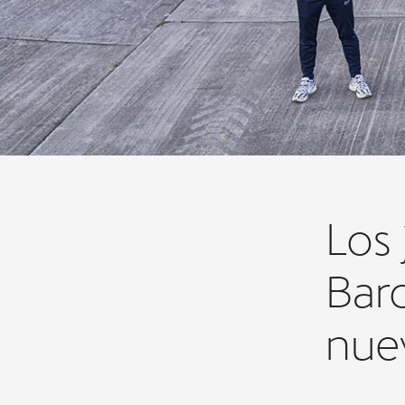
CUPRA
Los 
Bar
nue