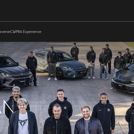
iverse
CUPRA Experience
AN