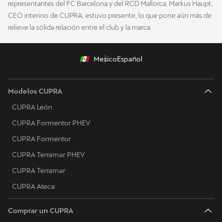
representantes del FC Barcelona y del RCD Mallorca. Markus Haupt,
CEO interino de CUPRA, estuvo presente, lo que pone aún más de
relieve la sólida relación entre el club y la marca.
Mexico
Español
Modelos CUPRA
CUPRA León
CUPRA Formentor PHEV
CUPRA Formentor
CUPRA Terramar PHEV
CUPRA Terramar
CUPRA Ateca
Comprar un CUPRA