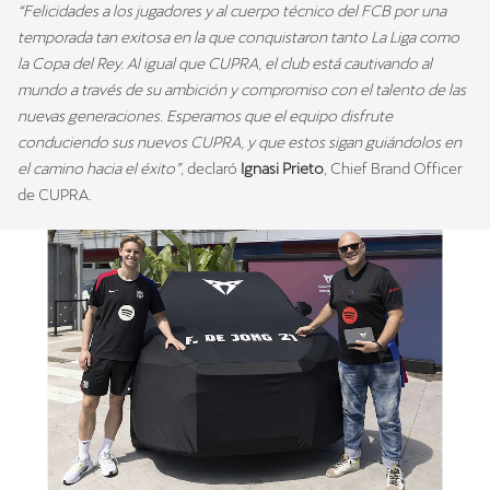
“Felicidades a los jugadores y al cuerpo técnico del FCB por una
temporada tan exitosa en la que conquistaron tanto La Liga como
la Copa del Rey. Al igual que CUPRA, el club está cautivando al
mundo a través de su ambición y compromiso con el talento de las
nuevas generaciones. Esperamos que el equipo disfrute
conduciendo sus nuevos CUPRA, y que estos sigan guiándolos en
el camino hacia el éxito”
, declaró
Ignasi Prieto
, Chief Brand Officer
de CUPRA.