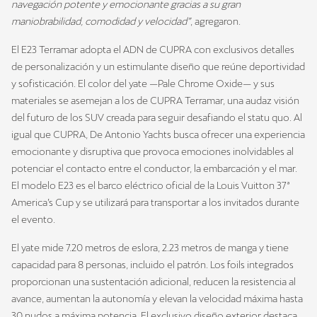
navegación potente y emocionante gracias a su gran
maniobrabilidad, comodidad y velocidad”
, agregaron.
El E23 Terramar adopta el ADN de CUPRA con exclusivos detalles
de personalización y un estimulante diseño que reúne deportividad
y sofisticación. El color del yate —Pale Chrome Oxide— y sus
materiales se asemejan a los de CUPRA Terramar, una audaz visión
del futuro de los SUV creada para seguir desafiando el statu quo. Al
igual que CUPRA, De Antonio Yachts busca ofrecer una experiencia
emocionante y disruptiva que provoca emociones inolvidables al
potenciar el contacto entre el conductor, la embarcación y el mar.
El modelo E23 es el barco eléctrico oficial de la Louis Vuitton 37ª
America’s Cup y se utilizará para transportar a los invitados durante
el evento.
El yate mide 7.20 metros de eslora, 2.23 metros de manga y tiene
capacidad para 8 personas, incluido el patrón. Los foils integrados
proporcionan una sustentación adicional, reducen la resistencia al
avance, aumentan la autonomía y elevan la velocidad máxima hasta
30 nudos a máxima potencia. El exclusivo diseño exterior destaca