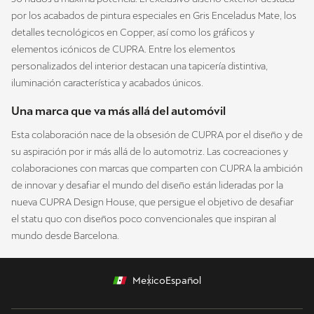
por los acabados de pintura especiales en Gris Enceladus Mate, los
detalles tecnológicos en Copper, así como los gráficos y
elementos icónicos de CUPRA. Entre los elementos
personalizados del interior destacan una tapicería distintiva,
iluminación característica y acabados únicos.
Una marca que va más allá del automóvil
Esta colaboración nace de la obsesión de CUPRA por el diseño y de
su aspiración por ir más allá de lo automotriz. Las cocreaciones y
colaboraciones con marcas que comparten con CUPRA la ambición
de innovar y desafiar el mundo del diseño están lideradas por la
nueva CUPRA Design House, que persigue el objetivo de desafiar
el statu quo con diseños poco convencionales que inspiran al
mundo desde Barcelona.
Mexico
Español