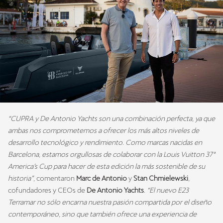
“CUPRA y De Antonio Yachts son una combinación perfecta, ya que
ambas nos comprometemos a ofrecer los más altos niveles de
desarrollo tecnológico y rendimiento. Como marcas nacidas en
Barcelona, estamos orgullosas de colaborar con la Louis Vuitton 37ª
America’s Cup para hacer de esta edición la más sostenible de su
historia”
, comentaron
Marc de Antonio
y
Stan Chmielewski
,
cofundadores y CEOs de
De Antonio Yachts
.
“El nuevo E23
Terramar no sólo encarna nuestra pasión compartida por el diseño
contemporáneo, sino que también ofrece una experiencia de