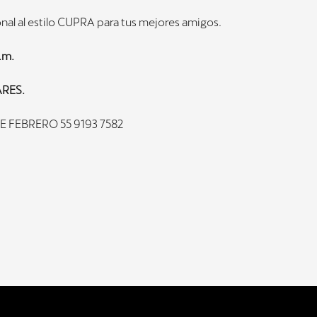
onal al estilo CUPRA para tus mejores amigos.
.m.
ARES.
E FEBRERO 55 9193 7582