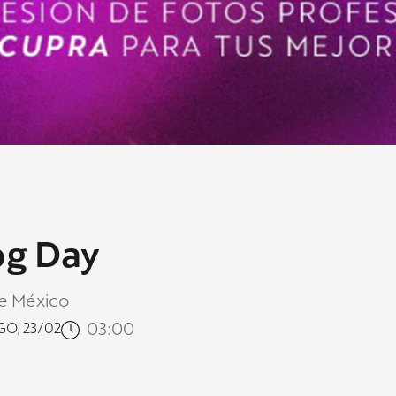
g Day
e México
03:00
GO, 23/02