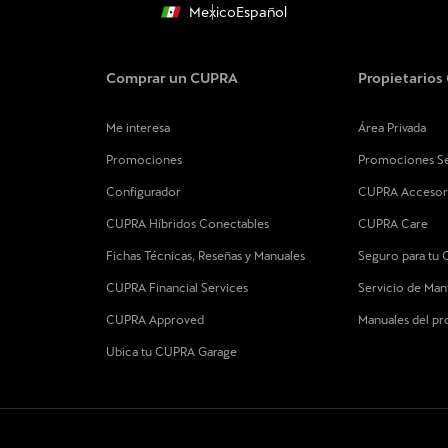
Mexico
Español
Comprar un CUPRA
Propietario
Me interesa
Área Privada
Promociones
Promociones Se
Configurador
CUPRA Accesor
CUPRA Híbridos Conectables
CUPRA Care
Fichas Técnicas, Reseñas y Manuales
Seguro para tu
CUPRA Financial Services
Servicio de Ma
CUPRA Approved
Manuales del p
Ubica tu CUPRA Garage